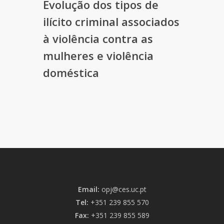
Evolução dos tipos de
ilícito criminal associados
à violência contra as
mulheres e violência
doméstica
Email:
opj@ces.uc.pt
Tel:
+351 239 855 570
Fax:
+351 239 855 589