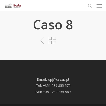
Caso 8
Email:
opj@ces.uc.pt
Tel:
+351 239 855 570
Fax:
+351 239 855 589