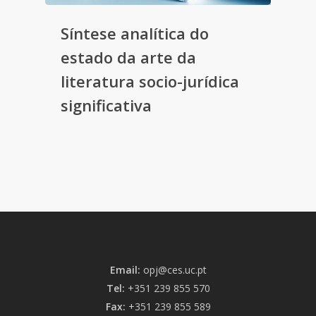
Síntese analítica do
estado da arte da
literatura socio-jurídica
significativa
Email:
opj@ces.uc.pt
Tel:
+351 239 855 570
Fax:
+351 239 855 589